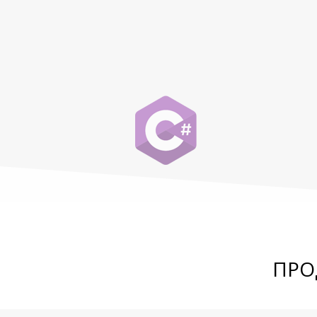
ПРО
«Колибри‐Сфера»
— комплекс инстр