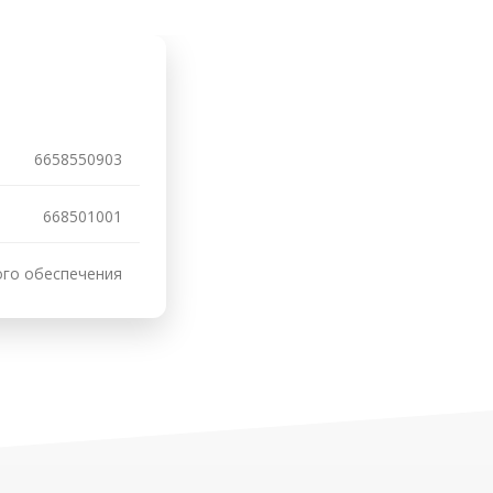
6658550903
668501001
ого обеспечения